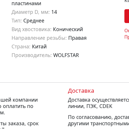
К
пластинами
Диаметр D, мм:
14
Тип:
Среднее
Вид хвостовика:
Конический
О
П
Направление резьбы:
Правая
Страна:
Китай
Производитель:
WOLFSTAR
Артикул:
ds50029
Доставка
нашей компании
Доставка осуществляет
о оплатить по
линии, ПЭК, CDEK
м.
По согласованию, доста
ты заказа, срок
другими транспортными