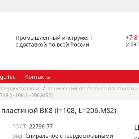
+7 8
Промышленный инструмент
с доставкой по всей России
(с 09:
eguTec
Контакты
Твердосплавные
Конический хвостовик с пластинами
ВК8 (l=108, L=206,MS2)
 пластиной ВК8 (l=108, L=206,MS2)
Ц
ГОСТ:
22736-77
Вид:
Спиральное с твердосплавными