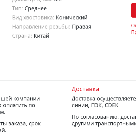
Тип:
Среднее
Вид хвостовика:
Конический
О
Направление резьбы:
Правая
П
Страна:
Китай
Артикул:
ds20068
Доставка
нашей компании
Доставка осуществляет
о оплатить по
линии, ПЭК, CDEK
м.
По согласованию, доста
ты заказа, срок
другими транспортными
ей.