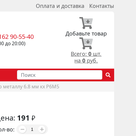
Оплата и доставка
Контакты
Добавьте товар
162 90-55-40
00 до 20:00)
Всего:
0
шт.
на
0
руб.
о металлу 6.8 мм кх Р6М5
ена:
191
₽
ол-во: