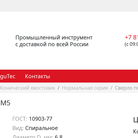
+7 8
Промышленный инструмент
с доставкой по всей России
(с 09:
eguTec
Контакты
Конический хвостовик
Нормальная серия
Сверло п
6М5
Ц
ГОСТ:
10903-77
Вид:
Спиральное
К
Диаметр D, мм:
6.8