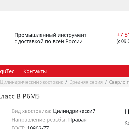
+7 8
Промышленный инструмент
с доставкой по всей России
(с 09:
eguTec
Контакты
Цилиндрический хвостовик
Средняя серия
Сверло п
Класс В Р6М5
Ц
Вид хвостовика:
Цилиндрический
Направление резьбы:
Правая
К
ГОСТ:
10902-77