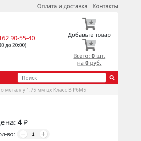
Оплата и доставка
Контакты
Добавьте товар
162 90-55-40
00 до 20:00)
Всего:
0
шт.
на
0
руб.
о металлу 1.75 мм цх Класс В Р6М5
ена:
4
₽
ол-во: