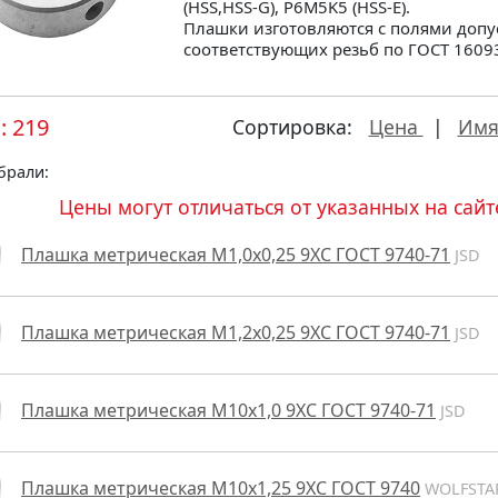
(HSS,HSS-G), P6M5K5 (HSS-E).
Плашки изготовляются с полями допус
соответствующих резьб по ГОСТ 16093
о:
219
Сортировка:
Цена
|
Им
брали:
Цены могут отличаться от указанных на сайт
Плашка метрическая М1,0х0,25 9ХС ГОСТ 9740-71
JSD
Плашка метрическая М1,2х0,25 9ХС ГОСТ 9740-71
JSD
Плашка метрическая М10х1,0 9ХС ГОСТ 9740-71
JSD
Плашка метрическая М10х1,25 9ХС ГОСТ 9740
WOLFSTA