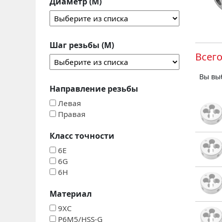
Диаметр (М)
Шаг резьбы (М)
Всег
Вы вы
Направление резьбы
Левая
Правая
Класс точности
6E
6G
6H
Материал
9ХС
P6M5/HSS-G