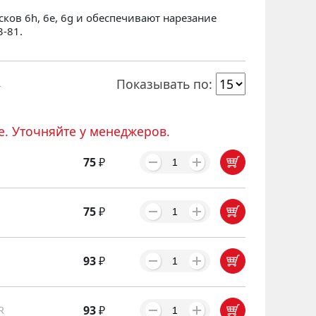
ков 6h, 6e, 6g и обеспечивают нарезание
-81.
я
Показывать по:
е. Уточняйте у менеджеров.
75
₽
75
₽
93
₽
93
₽
R