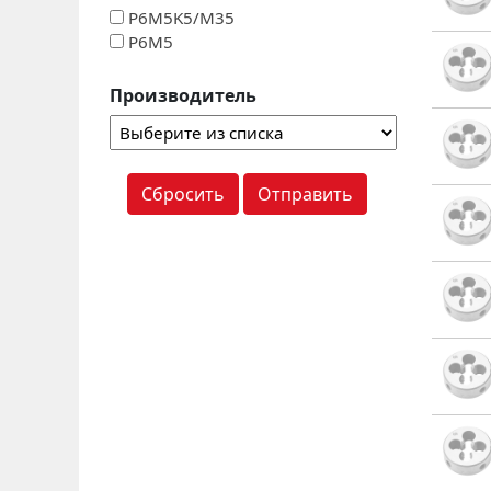
P6M5K5/M35
Р6М5
Производитель
Сбросить
Отправить