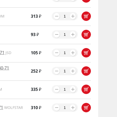
313
₽
OM
93
₽
71
105
₽
JSD
0-71
252
₽
335
₽
M
71
310
₽
WOLFSTAR