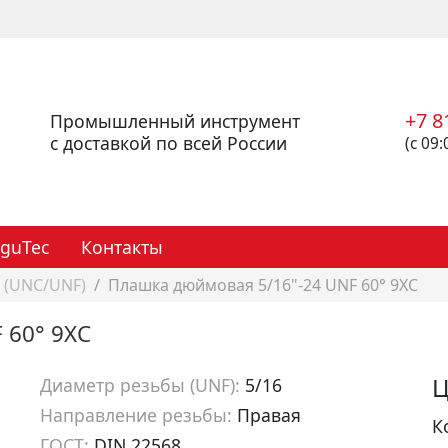
+7 8
Промышленный инструмент
с доставкой по всей России
(с 09:
eguTec
Контакты
(UNC/UNF)
Плашка дюймовая 5/16"-24 UNF 60° 9XC
 60° 9XC
Ц
Диаметр резьбы (UNF):
5/16
Направление резьбы:
Правая
К
ГОСТ:
DIN 22568