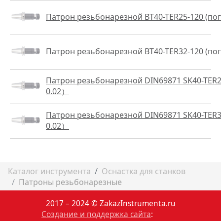
Патрон резьбонарезной BT40-TER25-120 (по
Патрон резьбонарезной BT40-TER32-120 (по
Патрон резьбонарезной DIN69871 SK40-TER2
0.02）
Патрон резьбонарезной DIN69871 SK40-TER3
0.02）
Каталог инструмента
Оснастка для станков
Патроны резьбонарезные
2017 – 2024 © ZakazInstrumenta.ru
Создание и поддержка сайта
: