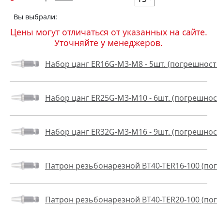
Вы выбрали:
Цены могут отличаться от указанных на сайте.
Уточняйте у менеджеров.
Набор цанг ER16G-М3-М8 - 5шт. (погрешность
Набор цанг ER25G-М3-М10 - 6шт. (погрешност
Набор цанг ER32G-М3-М16 - 9шт. (погрешност
Патрон резьбонарезной BT40-TER16-100 (по
Патрон резьбонарезной BT40-TER20-100 (по