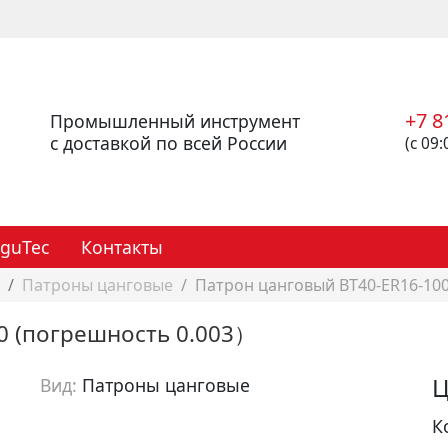
+7 8
Промышленный инструмент
с доставкой по всей России
(с 09:
eguTec
Контакты
Патроны цанговые
Патрон цанговый BT40-ER16-10
0 (погрешность 0.003）
Ц
Вид:
Патроны цанговые
Артикул:
cc00029
К