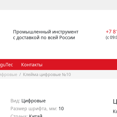
+7 8
Промышленный инструмент
с доставкой по всей России
(с 09:
eguTec
Контакты
ифровые
Клейма цифровые №10
Ц
Вид:
Цифровые
Размер шрифта, мм:
10
К
Страна:
Китай