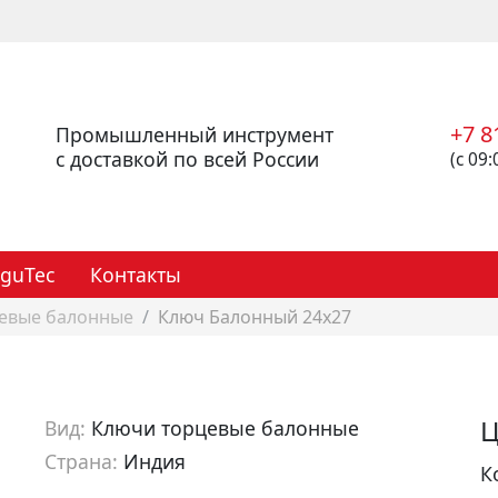
+7 8
Промышленный инструмент
с доставкой по всей России
(с 09:
eguTec
Контакты
евые балонные
Ключ Балонный 24х27
Ц
Вид:
Ключи торцевые балонные
Страна:
Индия
К
Артикул:
k120