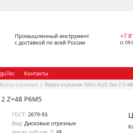
+7 8
Промышленный инструмент
с доставкой по всей России
(с 09:
eguTec
Контакты
Фрезы отрезные
Фреза отрезная 100х1.6х22 Тип 2 Z=4
 2 Z=48 Р6М5
Ц
ГОСТ:
2679-93
Вид:
Дисковые отрезные
К
Число зубцов, Z:
48