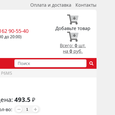
Оплата и доставка
Контакты
Добавьте товар
162 90-55-40
00 до 20:00)
Всего:
0
шт.
на
0
руб.
8 Р6М5
ена:
493.5
₽
ол-во: