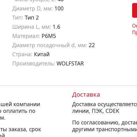
Диаметр D, мм:
100
Тип:
Тип 2
О
Ширина L, мм:
1.6
П
Материал:
Р6М5
Диаметр посадочный d, мм:
22
Страна:
Китай
Производитель:
WOLFSTAR
Артикул:
cm10216
Доставка
нашей компании
Доставка осуществляет
о оплатить по
линии, ПЭК, CDEK
м.
По согласованию, доста
ты заказа, срок
другими транспортными
ей.