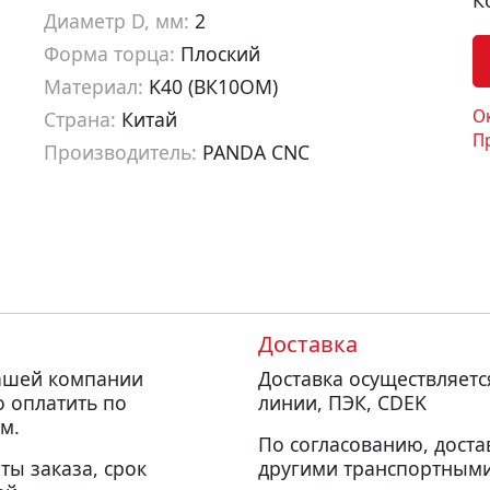
К
Диаметр D, мм:
2
Форма торца:
Плоский
Материал:
K40 (ВК10ОМ)
О
Страна:
Китай
П
Производитель:
PANDA CNC
Артикул:
mf10204
Доставка
нашей компании
Доставка осуществляет
о оплатить по
линии, ПЭК, CDEK
м.
По согласованию, доста
ты заказа, срок
другими транспортными