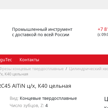
+7 8
Промышленный инструмент
с доставкой по всей России
(с 09:
eguTec
Контакты
Фрезы концевые твердосплавные
Цилиндрический хв
/х, К40 цельная
C45 AlTiN ц/х, К40 цельная
Ц
Вид:
Концевые твердосплавные
Число зубцов, Z:
4